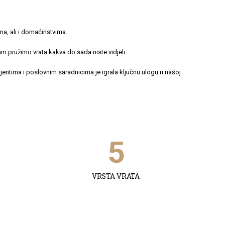
ma, ali i domaćinstvima.
 pružimo vrata kakva do sada niste vidjeli.
lijentima i poslovnim saradnicima je igrala ključnu ulogu u našoj
5
VRSTA VRATA