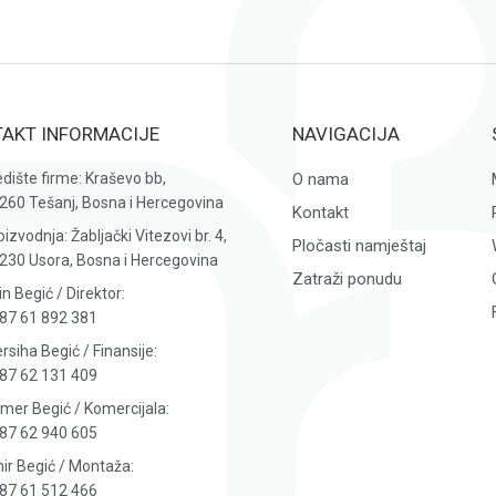
AKT INFORMACIJE
NAVIGACIJA
edište firme: Kraševo bb,
O nama
260 Tešanj, Bosna i Hercegovina
Kontakt
oizvodnja: Žabljački Vitezovi br. 4,
Pločasti namještaj
230 Usora, Bosna i Hercegovina
Zatraži ponudu
in Begić / Direktor:
87 61 892 381
rsiha Begić / Finansije:
87 62 131 409
mer Begić / Komercijala:
87 62 940 605
ir Begić / Montaža:
87 61 512 466