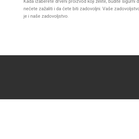
Kada izaberete drveni proizvod koji želite, budite sigurni 
nećete zažaliti i da ćete biti zadovoljni. Vaše zadovoljstv
je i naše zadovoljstvo.