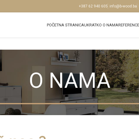
+387 62 940 605
info@b-wood.ba
POČETNA STRANICA
UKRATKO O NAMA
REFERENC
O NAMA