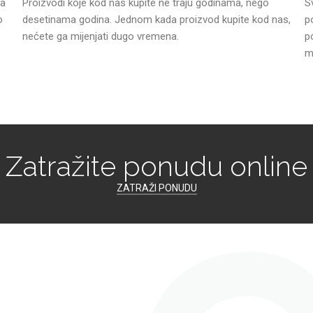
da
Proizvodi koje kod nas kupite ne traju godinama, nego
S
o
desetinama godina. Jednom kada proizvod kupite kod nas,
p
nećete ga mijenjati dugo vremena.
p
m
Zatražite ponudu online
ZATRAŽI PONUDU