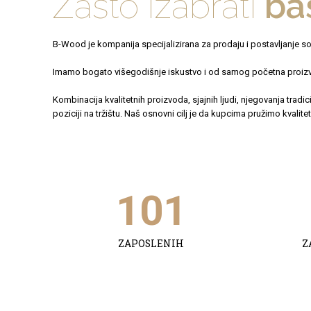
Zašto izabrati
baš
B-Wood je kompanija specijalizirana za prodaju i postavljanje so
Imamo bogato višegodišnje iskustvo i od samog početna proizvod
Kombinacija kvalitetnih proizvoda, sjajnih ljudi, njegovanja tradi
poziciji na tržištu. Naš osnovni cilj je da kupcima pružimo kvalitet 
101
ZAPOSLENIH
Z