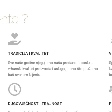
ente ?
TRADICIJA I KVALITET
V
Sve naše godine njegujemo našu predanost poslu, a
S
vrhunski kvalitet proizvoda i usluga je ono što pružamo
k
baš svakom klijentu.
b
DUGOVJEČNOST I TRAJNOST
P