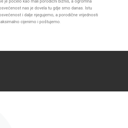
ve je počelo kao mali porodični biznis, a ogromna
osvećenost nas je dovela tu gdje smo danas. Istu
osvećenost i dalje njegujemo, a porodične vrijednosti
aksimalno cijenimo i poštujemo.