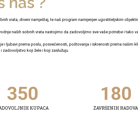
 nas ?
bnih vrata, drveni namještaj, te naš program namijenjen ugostiteljskim objekti
nje naših sobnih vrata nastojimo da zadovoljimo sve vaše potrebe i tako vam
cije i ljubavi prema poslu, posvećenosti, poštovanja i iskrenosti prema našim k
i zadovoljstvo koji žele i koji zaslužuju.
350
180
ADOVOLJNIH KUPACA
ZAVRŠENIH RADOVA