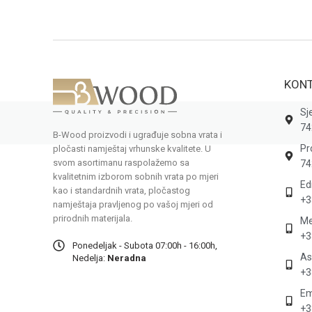
KONT
Sj
74
B-Wood proizvodi i ugrađuje sobna vrata i
Pr
pločasti namještaj vrhunske kvalitete. U
svom asortimanu raspolažemo sa
74
kvalitetnim izborom sobnih vrata po mjeri
Ed
kao i standardnih vrata, pločastog
+3
namještaja pravljenog po vašoj mjeri od
prirodnih materijala.
Me
+3
Ponedeljak - Subota 07:00h - 16:00h,
As
Nedelja:
Neradna
+3
Em
+3